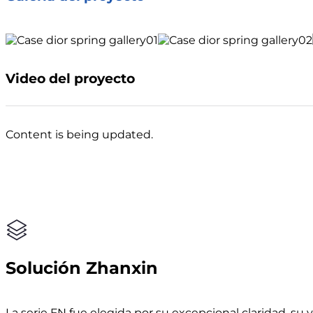
Video del proyecto
Content is being updated.
Solución Zhanxin
La serie FN fue elegida por su excepcional claridad, s