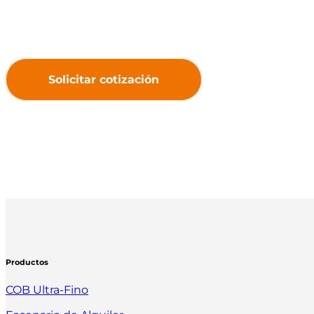
desarrollando pantallas LED de
excepcionales y un ma
Solicitar cotización
Productos
COB Ultra-Fino