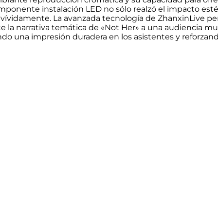
a imponente instalación LED no sólo realzó el impacto est
a vívidamente. La avanzada tecnología de ZhanxinLive per
e la narrativa temática de «Not Her» a una audiencia mun
ndo una impresión duradera en los asistentes y reforzan
nemos la convicción de que la tecnolo