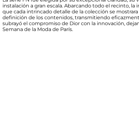
instalación a gran escala. Abarcando todo el recinto, l
que cada intrincado detalle de la colección se mostrar
definición de los contenidos, transmitiendo eficazment
subrayó el compromiso de Dior con la innovación, deja
Semana de la Moda de París.
Líder global en soluciones de pantallas LED
Impulsados por la innovación, mante