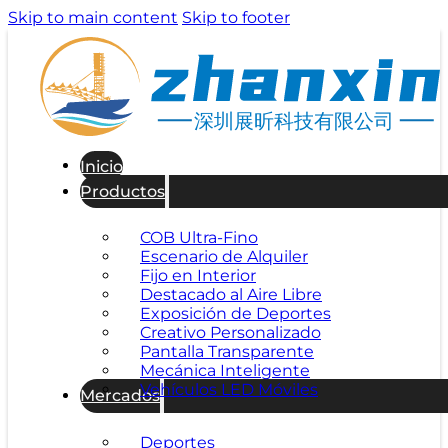
Skip to main content
Skip to footer
深圳展昕科技有限公司
Inicio
Productos
COB Ultra-Fino
Escenario de Alquiler
Fijo en Interior
Destacado al Aire Libre
Exposición de Deportes
Creativo Personalizado
Pantalla Transparente
Mecánica Inteligente
Vehículos LED Móviles
Mercados
Deportes