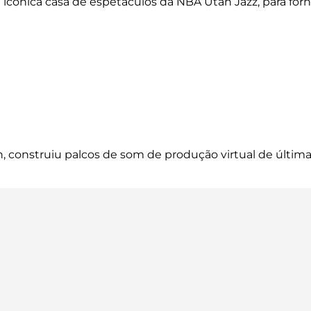
a icônica casa de espetáculos da NBA Utah Jazz, para for
, construiu palcos de som de produção virtual de última