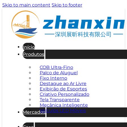
Skip to main content
Skip to footer
深圳展昕科技有限公司
Início
Produtos
COB Ultra-Fino
Palco de Aluguel
Fixo Interno
Destaque ao Ar Livre
Exibição de Esportes
Criativo Personalizado
Tela Transparente
Mecânica Inteligente
Veículos LED Móveis
Mercados
Caso