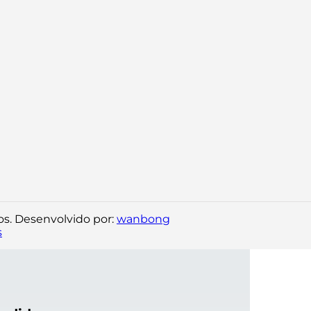
os. Desenvolvido por:
wanbong
s