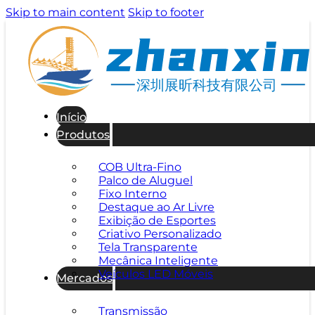
Skip to main content
Skip to footer
深圳展昕科技有限公司
Início
Produtos
COB Ultra-Fino
Palco de Aluguel
Fixo Interno
Destaque ao Ar Livre
Exibição de Esportes
Criativo Personalizado
Tela Transparente
Mecânica Inteligente
Veículos LED Móveis
Mercados
Transmissão