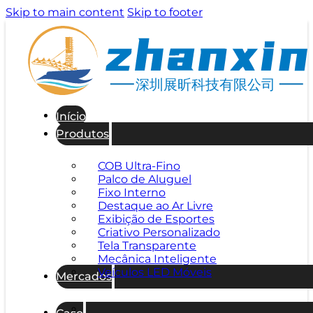
Skip to main content
Skip to footer
深圳展昕科技有限公司
Início
Produtos
COB Ultra-Fino
Palco de Aluguel
Fixo Interno
Destaque ao Ar Livre
Exibição de Esportes
Criativo Personalizado
Tela Transparente
Mecânica Inteligente
Veículos LED Móveis
Mercados
Caso