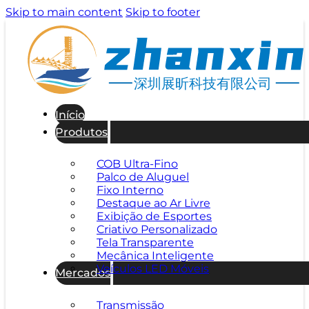
Skip to main content
Skip to footer
深圳展昕科技有限公司
Início
Produtos
COB Ultra-Fino
Palco de Aluguel
Fixo Interno
Destaque ao Ar Livre
Exibição de Esportes
Criativo Personalizado
Tela Transparente
Mecânica Inteligente
Veículos LED Móveis
Mercados
Transmissão