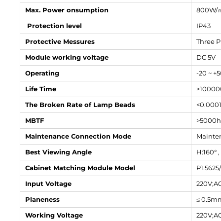
Max. Power onsumption
800W/
Protection level
IP43
Protective Messures
Three P
Module working voltage
DC 5V
Operating
-20 ~ +
Life Time
>10000
The Broken Rate of Lamp Beads
<0.000
MBTF
>5000h
Maintenance Connection Mode
Mainten
Best Viewing Angle
H:160° ,
Cabinet Matching Module Model
P1.5625
Input Voltage
220V;A
Planeness
≤ 0.5m
Working Voltage
220V;A