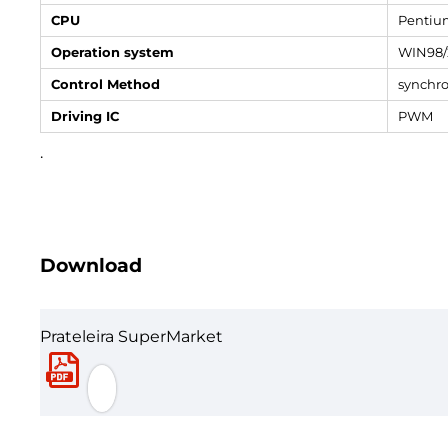
CPU
Pentiu
Operation system
WIN98/
Control Method
synchro
Driving IC
PWM
.
Download
Prateleira SuperMarket