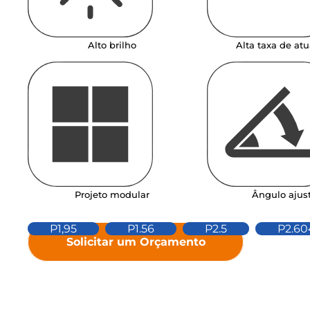
Alta taxa de atu
Alto brilho
Projeto modular
Ângulo ajus
P1,95
P1.56
P2.5
P2.60
Solicitar um Orçamento