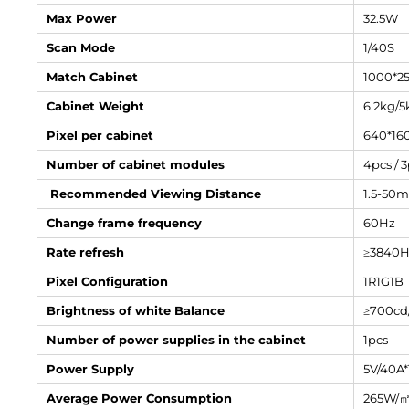
Max Power
32.5W
Scan Mode
1/40S
Match Cabinet
1000*2
Cabinet Weight
6.2kg/5
Pixel per cabinet
640*160
Number of cabinet modules
4pcs / 3
Recommended Viewing Distance
1.5-50m
Change frame frequency
60Hz
Rate refresh
≥3840H
Pixel Configuration
1R1G1B
Brightness of white Balance
≥700cd
Number of power supplies in the cabinet
1pcs
Power Supply
5V/40A*
Average Power Consumption
265W/