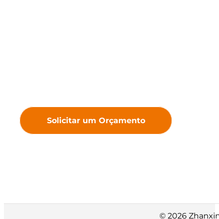
mantemos a convicção de
que a tecnologia gera valor —
criando Displays LED
premium para proporcionar
experiências visuais
excepcionais e maior valor
agregado aos nossos clientes.
Solicitar um Orçamento
© 2026 Zhanxin 