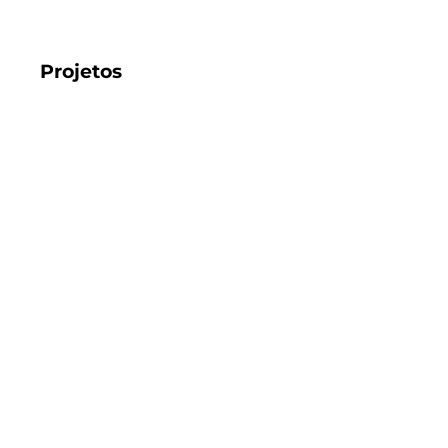
Projetos
Impulsionados pela inovação,