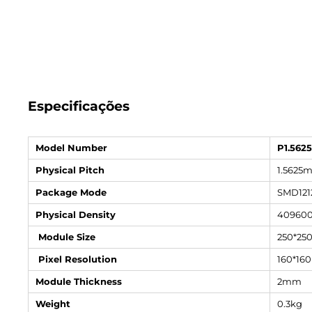
Especificações
Model Number
P1.5625
Physical Pitch
1.5625
Package Mode
SMD121
Physical Density
409600
Module Size
250*2
Pixel Resolution
160*160
Module Thickness
2mm
Weight
0.3kg