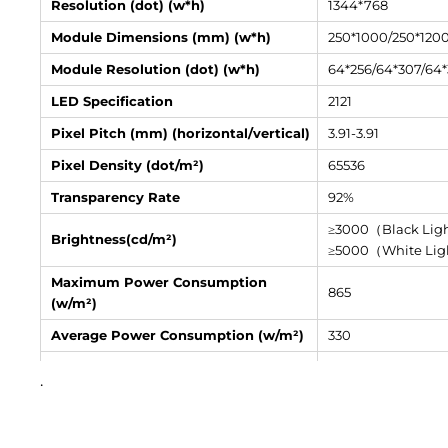
Resolution (dot) (w*h)
1344*768
Module Dimensions (mm) (w*h)
250*1000/250*120
Module Resolution (dot) (w*h)
64*256/64*307/64*
LED Specification
2121
Pixel Pitch (mm) (horizontal/vertical)
3.91-3.91
Pixel Density (dot/m²)
65536
Transparency Rate
92%
≥3000（Black Lig
Brightness(cd/m²)
≥5000（White Li
Maximum Power Consumption
865
(w/m²)
Average Power Consumption (w/m²)
330
Color Temperature(K)
3000~10000
.
Scanning Mode
Static Driving (Sin
Frame Rate（Hz）
60~120