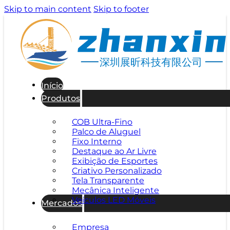
Skip to main content
Skip to footer
深圳展昕科技有限公司
Início
Produtos
COB Ultra-Fino
Palco de Aluguel
Fixo Interno
Destaque ao Ar Livre
Exibição de Esportes
Criativo Personalizado
Tela Transparente
Mecânica Inteligente
Veículos LED Móveis
Mercados
Empresa