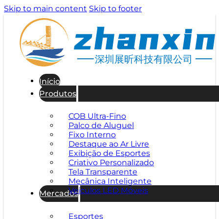
Skip to main content
Skip to footer
深圳展昕科技有限公司
Início
Produtos
COB Ultra-Fino
Palco de Aluguel
Fixo Interno
Destaque ao Ar Livre
Exibição de Esportes
Criativo Personalizado
Tela Transparente
Mecânica Inteligente
Veículos LED Móveis
Mercados
Esportes