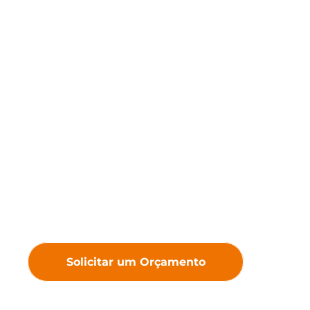
Impulsionados pela inovação,
mantemos a convicção de
que a tecnologia gera valor —
criando Displays LED
premium para proporcionar
experiências visuais
excepcionais e maior valor
agregado aos nossos clientes.
Solicitar um Orçamento